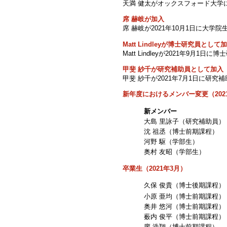
天満 健太がオックスフォード大学
席 赫岐が加入
席 赫岐が2021年10月1日に大学
Matt Lindleyが博士研究員として
Matt Lindleyが2021年9月
甲斐 紗千が研究補助員として加入
甲斐 紗千が2021年7月1日に研
新年度におけるメンバー変更（202
新メンバー
大島 里詠子（研究補助員）
沈 祖丞（博士前期課程）
河野 駆（学部生）
奥村 友昭（学部生）
卒業生（2021年3月）
久保 俊貴（博士後期課程）
小原 亜均（博士前期課程）
奥井 悠河（博士前期課程）
薮内 俊平（博士前期課程）
廖 浩翔（博士前期課程）