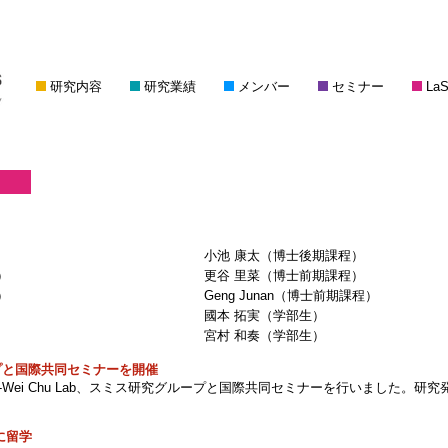
研究内容
研究業績
メンバー
セミナー
LaS
小池 康太（博士後期課程）
）
更谷 里菜（博士前期課程）
）
Geng Junan（博士前期課程）
國本 拓実（学部生）
宮村 和奏（学部生）
プと国際共同セミナーを開催
hi-Wei Chu Lab、スミス研究グループと国際共同セミナーを行いました。
に留学