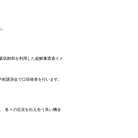
た。
の吸収飽和を利用した超解像透過イメ
季学術講演会で口頭発表を行います。
加え、 各々の近況を伝え合う良い機会