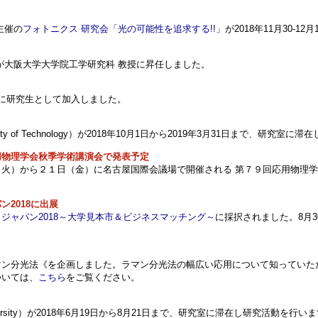
主催の
フォトニクス 研究会「光の可能性を追求する!!」
が2018年11月30-1
克昌が大阪大学大学院工学研究科 教授に昇任しました。
10月1日に研究生として加入しました。
 University of Technology）が2018年10月1日から2019年3月31日まで、研
用物理学会秋季学術講演会で発表予定
火）から２１日（金）に名古屋国際会議場で開催される 第７９回応用物理
2018に出展
ジャパン2018～大学見本市＆ビジネスマッチング～
に採択されました。8月30
マン分光法《を企画しました。ラマン分光法の幅広い応用について知っていた
ついては、
こちら
をご覧ください。
e University）が2018年6月19日から8月21日まで、研究室に滞在し研究活動を行います。J