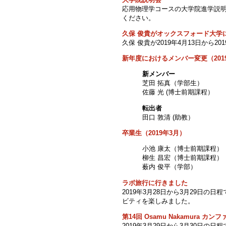
応用物理学コースの大学院進学説明
ください。
久保 俊貴がオックスフォード大学
久保 俊貴が2019年4月13日か
新年度におけるメンバー変更（201
新メンバー
芝田 拓真（学部生）
佐藤 光 (博士前期課程）
転出者
田口 敦清 (助教）
卒業生（2019年3月）
小池 康太（博士前期課程）
柳生 昌宏（博士前期課程）
薮内 俊平（学部）
ラボ旅行に行きました
2019年3月28日から3月29日
ビティを楽しみました。
第14回 Osamu Nakamura カ
2019年3月29日から3月30日の