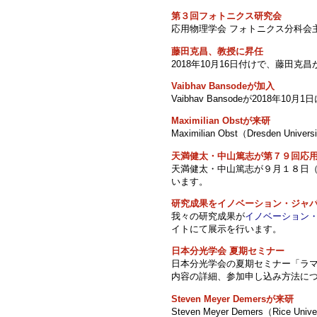
第３回フォトニクス研究会
応用物理学会 フォトニクス分科会
藤田克昌、教授に昇任
2018年10月16日付けで、藤田
Vaibhav Bansodeが加入
Vaibhav Bansodeが2018年
Maximilian Obstが来研
Maximilian Obst（Dresden
天満健太・中山篤志が第７９回応
天満健太・中山篤志が９月１８日（
います。
研究成果をイノベーション・ジャパン
我々の研究成果が
イノベーション・
イトにて展示を行います。
日本分光学会 夏期セミナー
日本分光学会の夏期セミナー「ラ
内容の詳細、参加申し込み方法に
Steven Meyer Demersが来研
Steven Meyer Demers（Ric