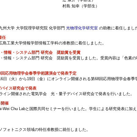
村島 知幸（学部生）
、九州大学 大学院理学研究院 化学部門
光物理化学研究室
の助教に着任しまし
着任
で、広島工業大学情報学部情報工学科の准教授に着任しました。
電子・情報・システム部門 研究会 奨励賞を受賞
 電子・情報・システム部門 研究会 奨励賞を受賞しました。受賞内容は「色素
8回応用物理学会春季学術講演会で発表予定
16日（火）から19日（金）にオンライン開催される第68回応用物理学会春
デバイス研究会で発表
ンライン開催された電気学会 光・量子デバイス研究会で発表を行いました。
を開催
Shi-Wei Chu Labと国際共同セミナーを行いました。学生による研究発表に
がナノフォトニクス領域の特任准教授に就任しました。