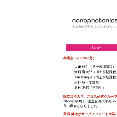
History
卒業生（2022年3月）
大﨑 脩仁（博士後期課程）
大畑 竜太郎（博士前期課程
Yan Bangjie（博士前期課程
河野 駆（学部生）
奥村 友昭（学部生）
国立台湾大学、スミス研究グルー
2022年3月8日、国立台湾大学のS
良い機会となりました。
天満 健太がオックスフォード大学