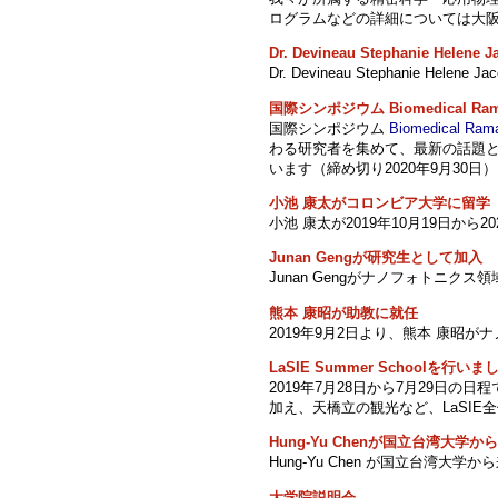
ログラムなどの詳細については大
Dr. Devineau Stephanie He
Dr. Devineau Stephanie
国際シンポジウム Biomedical Ram
国際シンポジウム
Biomedical Ram
わる研究者を集めて、最新の話題
います（締め切り2020年9月30日） 。
小池 康太がコロンビア大学に留学
小池 康太が2019年10月19日か
Junan Gengが研究生として加入
Junan Gengがナノフォトニク
熊本 康昭が助教に就任
2019年9月2日より、熊本 康昭
LaSIE Summer Schoolを行い
2019年7月28日から7月29日
加え、天橋立の観光など、LaSI
Hung-Yu Chenが国立台湾大学か
Hung-Yu Chen が国立台湾大
大学院説明会