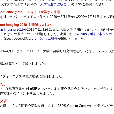
阪大学大学院工学研究科の「
大学院進学説明会
」のHPをご参照ください。
lene Jacquelineがパリ・ディドロ大学から来研
 Helene Jacquelineがパリ・ディドロ大学から2020年2月1日から2020年7月31
an Imaging 2019 を開催しました。
an Imaging 2019
を2019年11月24-26日に 大阪大学で開催しました。国内
とこれからの展望について討論しました。期間中に
RSC Analyst誌で本
Spectroscopy誌に
シンポジウム報告
が掲載されました。
ら2020年4月1日まで、コロンビア大学に留学し研究活動を行います。JSTの支
ス領域に研究生として加入しました。
がナノフォトニクス領域の助教に就任しました。
ました。
の日程で、京都府宮津市でLaSIEメンバーによる研究発表会を行いました。学生
E全体で様々なイベントを楽しみました。
ら来研
学から来研し、2ヶ月間研究活動を行います。JSPS Core-to-Core の交流プ