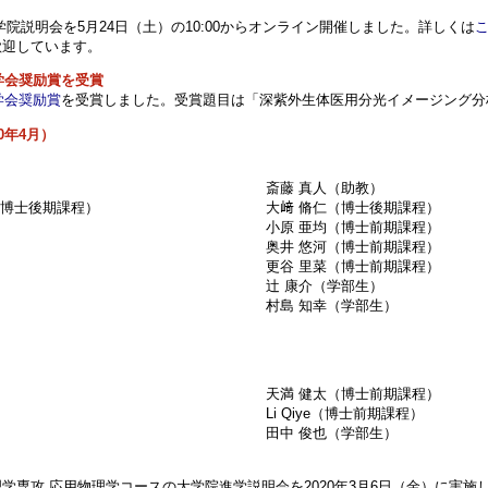
院説明会を5月24日（土）の10:00からオンライン開催しました。詳しくは
歓迎しています。
学会奨励賞を受賞
学会奨励賞
を受賞しました。受賞題目は「深紫外生体医用分光イメージング分
0年4月）
斎藤 真人（助教）
pos（博士後期課程）
大﨑 脩仁（博士後期課程）
小原 亜均（博士前期課程）
奥井 悠河（博士前期課程）
）
更谷 里菜（博士前期課程）
）
辻 康介（学部生）
村島 知幸（学部生）
天満 健太（博士前期課程）
Li Qiye（博士前期課程）
田中 俊也（学部生）
学専攻 応用物理学コースの大学院進学説明会を2020年3月6日（金）に実