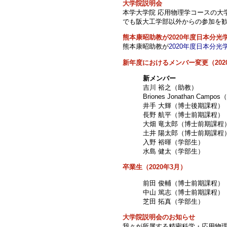
大学院説明会
本学大学院 応用物理学コースの大学
でも阪大工学部以外からの参加を
熊本康昭助教が2020年度日本分光
熊本康昭助教が
2020年度日本分光
新年度におけるメンバー変更（202
新メンバー
吉川 裕之（助教）
Briones Jonathan Cam
井手 大輝（博士後期課程）
長野 航平（博士前期課程）
大畑 竜太郎（博士前期課程
土井 陽太郎（博士前期課程
入野 裕暉（学部生）
水島 健太（学部生）
卒業生（2020年3月）
前田 俊輔（博士前期課程）
中山 篤志（博士前期課程）
芝田 拓真（学部生）
大学院説明会のお知らせ
我々が所属する精密科学・応用物理