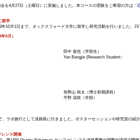
会を4月27日（土曜日）に実施しました。本コースの受験をご希望の方は「
に留学
ら2019年10月1日まで、オックスフォード大学に留学し研究活動を行いました。J
9年4月）
田中 俊也（学部生）
Yan Bangjie (Research Student）
加勢山 裕太（博士前期課程）
平野 花咲（学部）
の日程で、ラボ旅行として淡路島に行きました。ポスターセッションや研究室の紹
ンファレンス開催
日程で、第14回 Osamu Nakamura カンファレンスを淡路夢舞台国際会議場