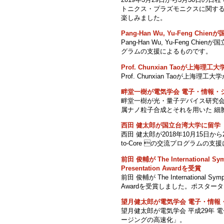
トニクス・プラズモニクスに関す
楽しみました。
Pang-Han Wu, Yu-Feng Ch
Pang-Han Wu, Yu-Feng C
グラムの支援によるものです。
Prof. Chunxian Taoが上海理
Prof. Chunxian Taoが上
畔堂一樹が電気学会 電子・情報・
畔堂一樹が光・量子デバイス研究会
属ナノ粒子合成とそれを用いた 細
西田 健太郎が国立台湾大学に留学
西田 健太郎が2018年10月15日から
to-Core の交流プログラムの
前田 俊輔が The International Symposi
Presentation Awardを受賞
前田 俊輔が The International Symposium
Awardを受賞しました。ポスタータイトルは「Hi
望月健太郎が電気学会 電子・情報
望月健太郎が電気学会 平成29年
ージングの高速化」。