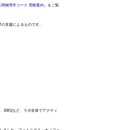
応用物理学コース 受験案内
」をご覧
STの支援によるものです。
介、BBQなど、ラボ全体でアクティ
で開催しました。フォトニクス・ナノフォ